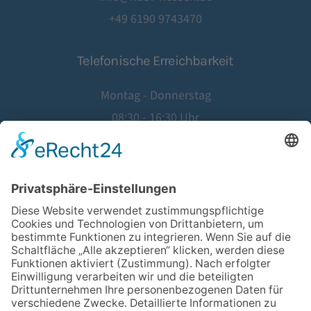
+49 6190 9743470
Telefonische Erreichbarkeit
Montag - Donnerstag
08:30 - 16:30 Uhr
Freitag
08:30 - 14:00 Uhr
©
2026
Hausärztinnen- und Hausärzteverband Hessen e.V.
Website by
Agentur Geiger