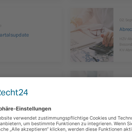
02. Sep
e
Abrec
artalsupdate
HZV-Ab
Besonde
KV-Abr
assel
02. Sep
cht - Kassel
DMP-u
che Ziffern werden für HZV-
net, Tipps und Tricks im Umgang
Fortbi
ern richtig einsetzen, Zeit für Ihre
Diabete