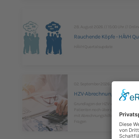
28. August 2026 // 15:00 Uhr // Onlin
Rauchende Köpfe - HÄVH Qu
HÄVH Quartalsupdate
02. September 2026 // 14:30 Uhr // K
HZV-Abrechnung leicht gema
Grundlagen der HZV-Abrechnung, wel
Patienten noch über die KV abgerech
mit Abrechnungshilfen, Pseudokennziff
Fragen