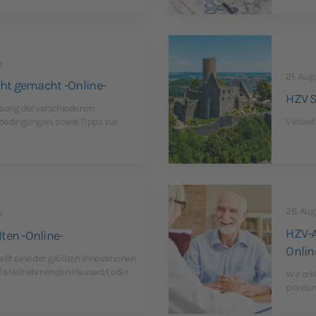
e
21. Aug
cht gemacht -Online-
HZV 
ung der verschiedenen
bedingungen, sowie Tipps zur
Vielsei
26. Aug
e
HZV-A
ten -Online-
Onlin
ellt eine der größten Innovationen
als teilnehmenden Hausarzt oder
Wir erk
praxisn