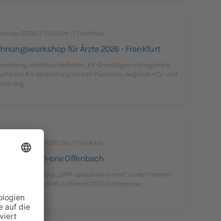
tember 2026 // 15:00 Uhr // Frankfurt
hnungsworkshop für Ärzte 2026 - Frankfurt
rechnung und Besonderheiten, KV-Grundlagen und regionale
rheiten, KV-Abrechnung bei HZV-Patienten, Vergleich HZV- und
echnung
tember 2026 // 16:00 Uhr // Frankfurt
pdate-all-in-one Offenbach
ldungsveranstaltung „DMP-update-all-in-one“ zu den Themen:
s mellitus Typ 2, KHK, Asthma/COPD, Osteoporose