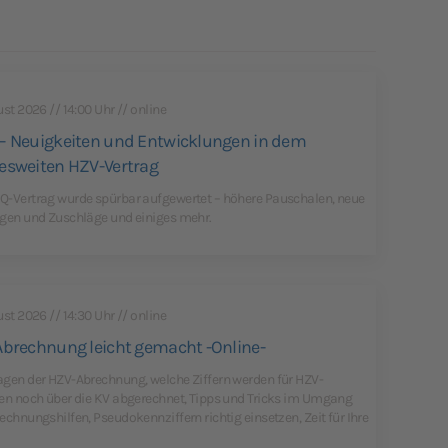
ust 2026 // 14:00 Uhr // online
 Neuigkeiten und Entwicklungen in dem
sweiten HZV-Vertrag
-Vertrag wurde spürbar aufgewertet – höhere Pauschalen, neue
gen und Zuschläge und einiges mehr.
ust 2026 // 14:30 Uhr // online
brechnung leicht gemacht -Online-
gen der HZV-Abrechnung, welche Ziffern werden für HZV-
en noch über die KV abgerechnet, Tipps und Tricks im Umgang
echnungshilfen, Pseudokennziffern richtig einsetzen, Zeit für Ihre