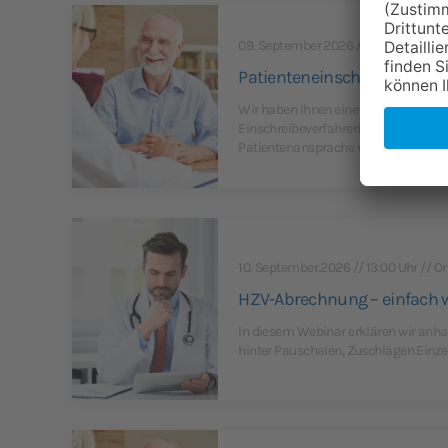
09. September 2026 // 14:00 Uhr // o
Patienteneinschreibung lei
Wir haben Ihnen eine Zusammenfass
Einschreibeverfahren, der Teilnahme
Patientenansprache vorbereitet.
10. September.2026 // 13:00 Uhr // On
HZV-Abrechnung – einfach wie
In diesem Webinar erklären wir anha
hinter Pauschalen, Zuschlägen Einze