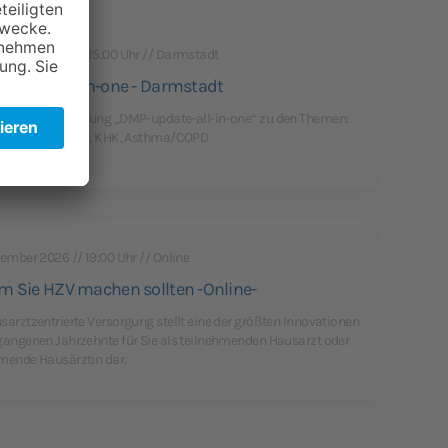
tember 2026 // 15:00 Uhr // Darmstadt
pdate-all-in-one - Darmstadt
ldungsveranstaltung „DMP-update-all-in-one“ zu den Themen:
es mellitus Typ 2, KHK, Asthma/COPD
tember 2026 // 19:00 Uhr // Online
 Sie HZV machen sollten -Online-
sarztzentrierte Versorgung stellt eine der größten Innovationen
gangenen Jahrzehnte für Sie als teilnehmenden Hausarzt oder
mende Hausärztin dar.