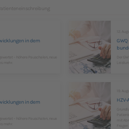
Patienteneinschreibung
12. Aug
wicklungen in dem
GWQ –
bunde
ewertet – höhere Pauschalen, neue
Der GWQ
es mehr.
Leistun
19. Aug
HZV-A
wicklungen in dem
Grundla
Patient
ewertet – höhere Pauschalen, neue
mit Abr
es mehr.
Fragen