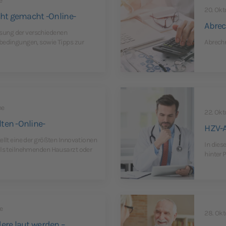
e
20. Okt
cht gemacht -Online-
Abrec
ung der verschiedenen
bedingungen, sowie Tipps zur
Abrechn
ne
22. Okt
ten -Online-
HZV-A
ellt eine der größten Innovationen
In dies
als teilnehmenden Hausarzt oder
hinter 
e
28. Okt
ere laut werden –