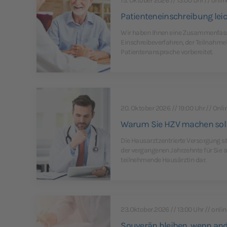
15. Oktober 2026 // 13:00 Uhr // onlin
Patienteneinschreibung lei
Wir haben Ihnen eine Zusammenfass
Einschreibeverfahren, der Teilnahme
Patientenansprache vorbereitet.
20. Oktober 2026 // 19:00 Uhr // Onli
Warum Sie HZV machen soll
Die Hausarztzentrierte Versorgung st
der vergangenen Jahrzehnte für Sie 
teilnehmende Hausärztin dar.
23.Oktober.2026 // 13:00 Uhr // onlin
Souverän bleiben, wenn and