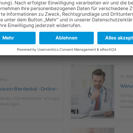
nline
09. Sep
cht gemacht -Online-
DMP-u
ung der verschiedenen
Fortbi
bedingungen, sowie Tipps zur
Diabet
15. Sep
line
Warum
 ein Bierdeckel - Online -
Die Hau
nd des „HZV-Bierdeckels“ die Logik
der ver
lleistungen.
teilneh