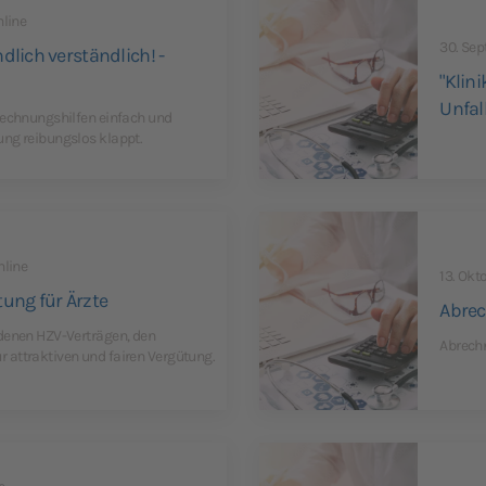
nline
30. Sep
lich verständlich! -
"Klin
Unfal
rechnungshilfen einfach und
ng reibungslos klappt.
nline
13. Okt
ung für Ärzte
Abrec
denen HZV-Verträgen, den
Abrechn
 attraktiven und fairen Vergütung.