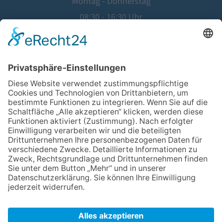
Montag - Donnerstag
08:30 - 16:30 Uhr
Freitag
08:30 - 14:00 Uhr
©
2026
Hausärztinnen- und Hausärzteverband Hessen e.V.
Website by
Agentur Geiger
Kontakt
Impressum
Datenschutz
Aus
G
ründen der besseren Lesbarkeit wird auf dieser Website bei