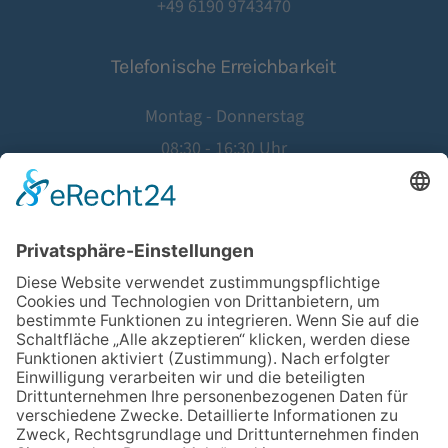
+49 6190 9743470
Telefonische Erreichbarkeit
Montag - Donnerstag
08:30 - 16:30 Uhr
Freitag
08:30 - 14:00 Uhr
©
2026
Hausärztinnen- und Hausärzteverband Hessen e.V.
Website by
Agentur Geiger