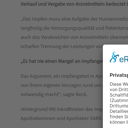
Verkauf und Vergabe von Arzneimitteln bedeutet I
„Das Impfen muss eine Aufgabe der Humanmedizin
langfristig die Versorgungsqualität und Patiente
auch das Verabreichen von Arzneimitteln übernehme
scharfen Trennung der Leistungen von Ärzten und
„Es hat nie einen Mangel an Impfangeboten gege
Das Argument, ein Impfangebot in Apotheken sei n
von ihrem eigenen Versagen rund um die Impfstof
notwendig macht“, sagte Beck.
Hintergrund:
Mit Inkrafttreten des Impfpräventi
Apothekerinnen und Apotheker SARS-CoV-2-Schut