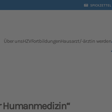
SPICKZETTEL
Über uns
HZV
Fortbildungen
Hausarzt/-ärztin werden
Presse
er Humanmedizin“