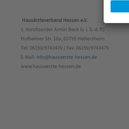
Hausärzteverband Hessen e.V.
1. Vorsitzender Armin Beck (v. i. S. d. P.)
Hofheimer Str. 16a, 65795 Hattersheim
Tel: 06190/9743470 / Fax: 06190/9743479
E-Mail:
info@hausaerzte-hessen.de
www.hausaerzte-hessen.de