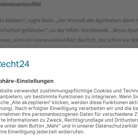
nteressenkonflikt
 bleiben“, sagte Beck. „Der Vorstoß der Apotheken dient 
nsicherheit gefährden“, so der HÄVH-Vorsitzende. „Wenn Ap
n, wird ein Interessenkonflikt deutlich, der schon vor 800 
 Apothekern geregelt wurde“, erklärte Beck.
ben“
ötig, um die Impfkampagne in Deutschland zu beschleunigen, 
flieferungen ab: „Es hat nie einen Mangel an Impfangebot
onsstärkungsgesetzes Mitte Dezember und der neuen Impfv
zimpfungen durchführen – sofern sie entsprechende Schul