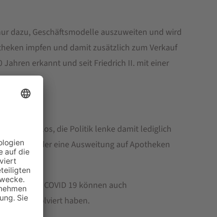
nur dazu, Geschäftsmodelle auszuweiten und wird
otheken impfen und damit zusätzlich zum Verkauf
Jahren erkannt und seit Friedrich II. mit einer
sei haltlos, die Politik lenke damit lediglich
en gegeben, der eine Ausweitung auf Apotheken
erordnung zu COVID 19 können auch
ungen absolviert haben.