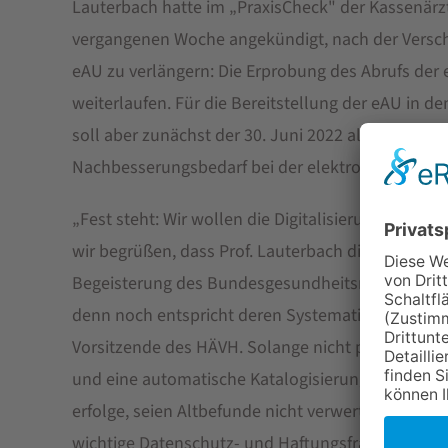
Lauterbach hatte im „PraxisCheck" der Kassenärz
vergangenen Woche angekündigt, nach der Versch
eAU zu verlängern: Die Erprobung des Abrufs der 
weiterlaufen. Für die Bereitstellung der eAU in 
soll aber zunächst der 30. Juni 2022 als Stichtag 
Nachbesserungsbedarf bei der elektronischen Pa
„Fest steht: Wir wollen die Digitalisierung nich
wir begrüßen, dass Prof. Lauterbach dies erkannt h
Begeisterung des Bundesgesundheitsministers für 
denn noch entspricht deren Systematik einer Lose
Vorsitzende des HÄVH. Solange nicht per optical 
und eine automatische Katalogisierung zumindes
erfolge, seien Altbefunde nicht verwertbar, stellt 
wichtige Datenschutz- und Haftungsfragen etwa b