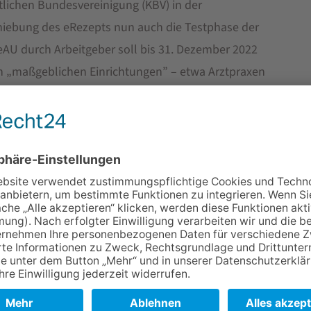
tlichen Bundesvereinigung (KBV) in der
iebung des eRezepts nun auch die Testphase der
eAU durch Arbeitgeber soll bis 31. Dezember 2022
den „maßgeblichen Einrichtungen” – etwa Arztpraxen
bestehen bleiben.
tientenakte
t bremsen, wir sind keineswegs gegen e-Lösungen und
at“, so Beck. „Allerdings teilen wir die
die elektronische Patientenakte derzeit nicht,
-Blatt-Sammlung im Schuhkarton“, kritisiert der
character recognition (OCR) eine Texterkennung
t nach Datum und Fachgebiet des Absenders
der HÄVH-Vorsitzende klar. Nicht zuletzt seien
eim Thema Zugriffsmöglichkeiten, die durch die