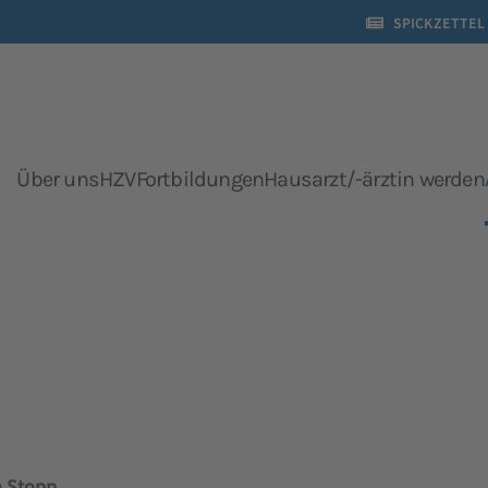
SPICKZETTEL
Über uns
HZV
Fortbildungen
Hausarzt/-ärztin werden
Presse
n Stopp