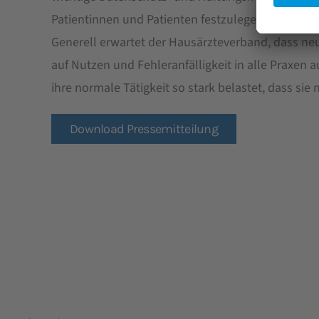
Patientinnen und Patienten festzulegen seien, nich
Generell erwartet der Hausärzteverband, dass n
auf Nutzen und Fehleranfälligkeit in alle Praxen 
ihre normale Tätigkeit so stark belastet, dass si
Download Pressemitteilung