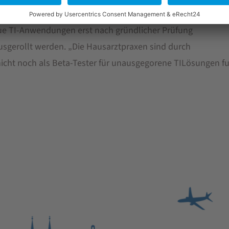
t geklärt, so Beck weiter.
eue TI-Anwendungen erst nach gründlicher Prüfung
ausgerollt werden. „Die Hausarztpraxen sind durch
e nicht noch als Beta-Tester für unausgegorene TILösungen 