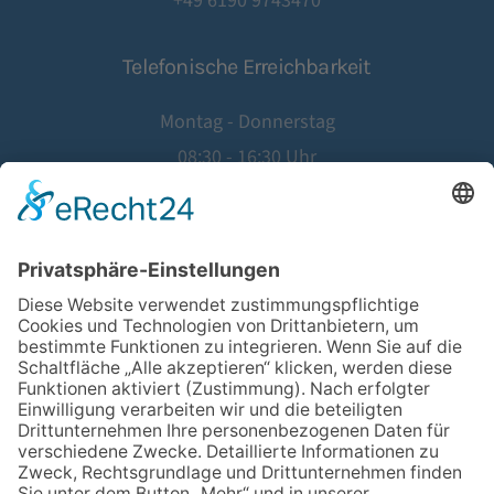
+49 6190 9743470
Telefonische Erreichbarkeit
Montag - Donnerstag
08:30 - 16:30 Uhr
Freitag
08:30 - 14:00 Uhr
©
2026
Hausärztinnen- und Hausärzteverband Hessen e.V.
Website by
Agentur Geiger