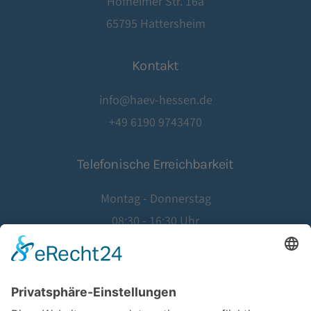
Hofheimer Str. 16a
65795 Hattersheim
Kontakt
info@haev-hessen.de
+49 6190 9743470
Telefonische Erreichbarkeit
Montag - Donnerstag
08:30 - 16:30 Uhr
Freitag
08:30 - 14:00 Uhr