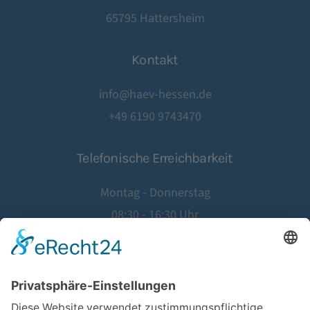
65795 Hattersheim
Kontakt
info@haev-hessen.de
+49 6190 9743470
Telefonische Erreichbarkeit
Montag - Donnerstag
08:30 - 16:30 Uhr
Freitag
08:30 - 14:00 Uhr